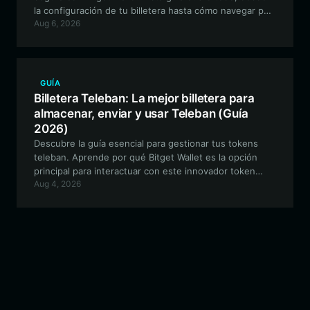
la configuración de tu billetera hasta cómo navegar por
Aug 6, 2026
la dinámica única y basada en noticias de este token
meme experimental en la cadena EVM.
GUÍA
Billetera Teleban: La mejor billetera para
almacenar, enviar y usar Teleban (Guía
2026)
Descubre la guía esencial para gestionar tus tokens
teleban. Aprende por qué Bitget Wallet es la opción
principal para interactuar con este innovador token
Aug 4, 2026
experimental impulsado por la comunidad en la red de
Solana.