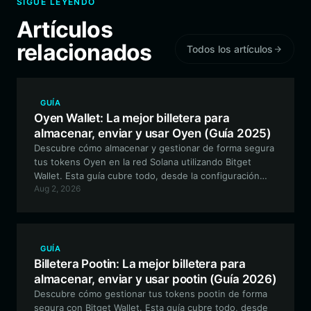
SIGUE LEYENDO
Artículos
relacionados
Todos los artículos
GUÍA
Oyen Wallet: La mejor billetera para
almacenar, enviar y usar Oyen (Guía 2025)
Descubre cómo almacenar y gestionar de forma segura
tus tokens Oyen en la red Solana utilizando Bitget
Wallet. Esta guía cubre todo, desde la configuración
Aug 2, 2026
hasta cómo maximizar tu experiencia con las meme
coins gracias a las funciones seguras y de alto
rendimiento de Bitget.
GUÍA
Billetera Pootin: La mejor billetera para
almacenar, enviar y usar pootin (Guía 2026)
Descubre cómo gestionar tus tokens pootin de forma
segura con Bitget Wallet. Esta guía cubre todo, desde