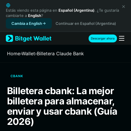
English
日本語
Estás viendo esta página en
Español (Argentina)
. ¿Te gustaría
cambiarte a
English
?
Tiếng Việt
Cambia a English
Continuar en Español (Argentina)
Русский
Español (Latinoamérica)
Türkçe
Descargar ahora
Italiano
Français
Home
›
Wallet
›
Billetera Claude Bank
Deutsch
简体中文
繁體中文
CBANK
Português (Portugal)
Bahasa Indonesia
Billetera cbank: La mejor
ภาษาไทย
billetera para almacenar,
हिन्दी
বাংলা
enviar y usar cbank (Guía
Español
2026)
Português (Brasil)
Español (Argentina)