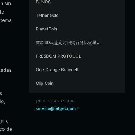
BUNOS
n sin
de
Tether Gold
stema
PlanetCoin
首款3D动态定时回购百分比火星UI
FRE5DOM PROTOCOL
tadas
One Orange Braincell
Clip Coin
la
do,
¿NECESITAS AYUDA?
service@bitget.com
gas,
ico de