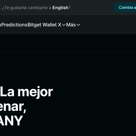
. ¿Te gustaría cambiarte a
English
?
Cambia a
n
Predictions
Bitget Wallet X
Más
La mejor
enar,
PANY