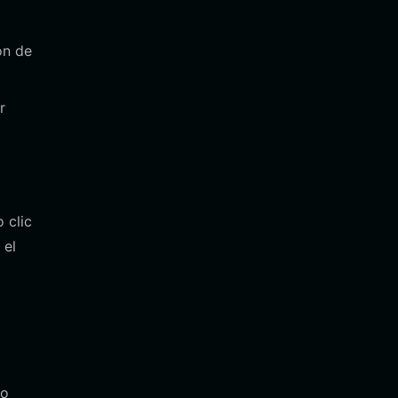
ón de
r
 clic
 el
to