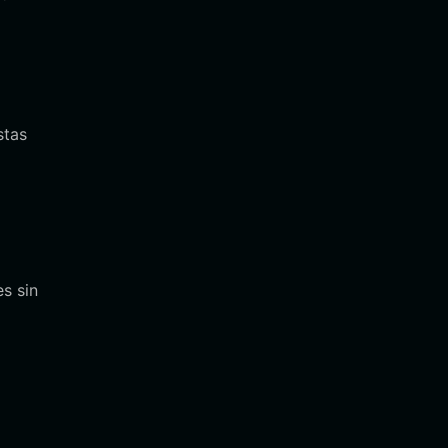
stas
s sin