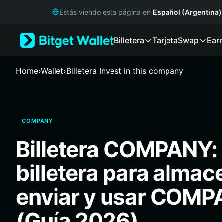
English
Estás viendo esta página en
Español (Argentina)
日本語
Tiếng Việt
Billetera
Tarjeta
Swap
Ear
Русский
Español (Latinoamérica)
Türkçe
Home
›
Wallet
›
Billetera Invest in this company
Italiano
Français
Deutsch
简体中文
COMPANY
繁體中文
Português (Portugal)
Billetera COMPANY: 
Bahasa Indonesia
ภาษาไทย
billetera para almac
हिन्दी
বাংলা
enviar y usar COM
Español
Português (Brasil)
(Guía 2026)
Español (Argentina)