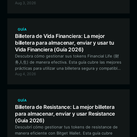
Aug 3, 2026
ofreciéndote una manera segura y eficiente de operar,
participar en la gobernanza y administrar tu cartera.
GUÍA
Billetera de Vida Financiera: La mejor
billetera para almacenar, enviar y usar tu
Vida Financiera (Guía 2026)
Descubra cómo gestionar sus tokens Financial Life (财
务人生) de manera efectiva. Esta guía cubre las mejores
prácticas para utilizar una billetera segura y compatible
Aug 4, 2026
con EVM para interactuar con las innovaciones DeFi
impulsadas por la comunidad en el ecosistema BNB.
GUÍA
Billetera de Resistance: La mejor billetera
para almacenar, enviar y usar Resistance
(Guía 2026)
Descubrí cómo gestionar tus tokens de resistance de
manera eficiente con Bitget Wallet. Esta guía cubre