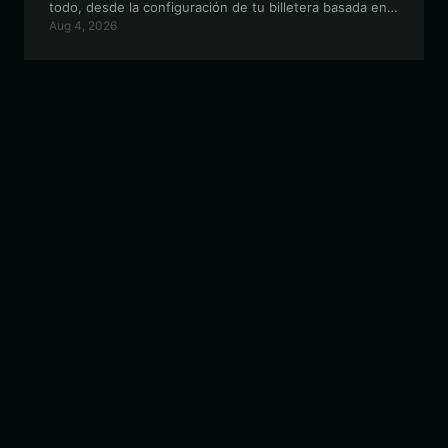
todo, desde la configuración de tu billetera basada en
Aug 4, 2026
Solana hasta el aprovechamiento de las características
únicas del ecosistema de resistencia digital para un
trading fluido y una mayor participación de la
comunidad.