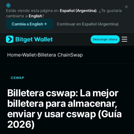
English
日本語
Estás viendo esta página en
Español (Argentina)
. ¿Te gustaría
cambiarte a
English
?
Tiếng Việt
Cambia a English
Continuar en Español (Argentina)
Русский
Español (Latinoamérica)
Türkçe
Descargar ahora
Italiano
Français
Home
›
Wallet
›
Billetera ChainSwap
Deutsch
简体中文
繁體中文
CSWAP
Português (Portugal)
Bahasa Indonesia
Billetera cswap: La mejor
ภาษาไทย
billetera para almacenar,
हिन्दी
বাংলা
enviar y usar cswap (Guía
Español
2026)
Português (Brasil)
Español (Argentina)