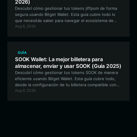
2026)
Descubrí cómo gestionar tus tokens jiffpom de forma
segura usando Bitget Wallet. Esta guía cubre todo lo
que necesitás saber para navegar el ecosistema de
Aug 8, 2026
Solana para este viral token meme inspirado en
mascotas.
GUÍA
SOOK Wallet: La mejor billetera para
almacenar, enviar y usar SOOK (Guía 2025)
Descubrí cómo gestionar tus tokens SOOK de manera
eficiente usando Bitget Wallet. Esta guía cubre todo,
desde la configuración de tu billetera compatible con
Aug 9, 2026
EVM hasta cómo aprovechar las características únicas
de tarifas de creador programables de SOOK en el
ecosistema DeFi.