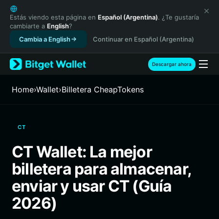
English
日本語
Estás viendo esta página en
Español (Argentina)
. ¿Te gustaría
cambiarte a
English
?
Tiếng Việt
Cambia a English
Continuar en Español (Argentina)
Русский
Español (Latinoamérica)
Türkçe
Descargar ahora
Italiano
Français
Home
›
Wallet
›
Billetera CheapTokens
Deutsch
简体中文
繁體中文
CT
Português (Portugal)
Bahasa Indonesia
CT Wallet: La mejor
ภาษาไทย
billetera para almacenar,
हिन्दी
বাংলা
enviar y usar CT (Guía
Español
2026)
Português (Brasil)
Español (Argentina)