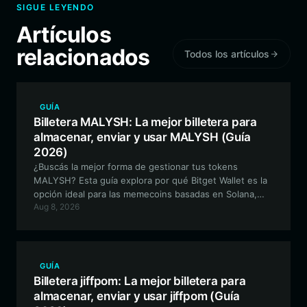
SIGUE LEYENDO
Artículos
relacionados
Todos los artículos
GUÍA
Billetera MALYSH: La mejor billetera para
almacenar, enviar y usar MALYSH (Guía
2026)
¿Buscás la mejor forma de gestionar tus tokens
MALYSH? Esta guía explora por qué Bitget Wallet es la
opción ideal para las memecoins basadas en Solana,
Aug 8, 2026
ofreciendo seguridad de primer nivel y operaciones
fluidas para la comunidad de MALYSH.
GUÍA
Billetera jiffpom: La mejor billetera para
almacenar, enviar y usar jiffpom (Guía