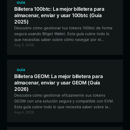
GUÍA
Billetera 100btc: La mejor billetera para
almacenar, enviar y usar 100btc (Guía
2025)
Descubre cómo gestionar tus tokens 100btc de forma
segura usando Bitget Wallet. Esta guía cubre todo lo
que necesitas saber sobre cómo navegar por el
Aug 3, 2026
ecosistema EVM mientras participas en el exclusivo
experimento 100btc impulsado por IA.
GUÍA
Billetera GEOM: La mejor billetera para
almacenar, enviar y usar GEOM (Guía
2026)
Descubra cómo gestionar eficazmente sus tokens
GEOM con una solución segura y compatible con EVM.
Esta guía cubre todo lo que necesita saber sobre la
Aug 4, 2026
configuración de la mejor billetera para que GEOM
interactúe con activos de datos de energía y minerales
en la cadena.