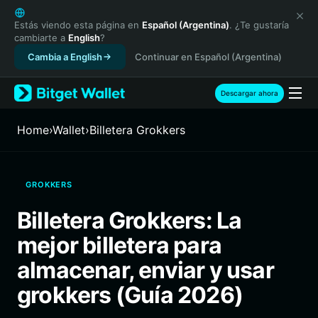
English
日本語
Estás viendo esta página en
Español (Argentina)
. ¿Te gustaría
cambiarte a
English
?
Tiếng Việt
Cambia a English
Continuar en Español (Argentina)
Русский
Español (Latinoamérica)
Türkçe
Descargar ahora
Italiano
Français
Home
›
Wallet
›
Billetera Grokkers
Deutsch
简体中文
繁體中文
GROKKERS
Português (Portugal)
Bahasa Indonesia
Billetera Grokkers: La
ภาษาไทย
mejor billetera para
हिन्दी
বাংলা
almacenar, enviar y usar
Español
grokkers (Guía 2026)
Português (Brasil)
Español (Argentina)