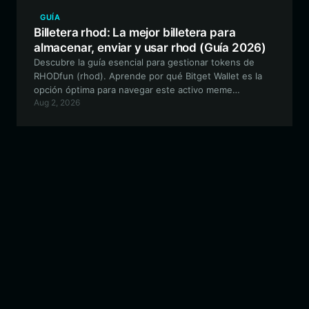
GUÍA
Billetera rhod: La mejor billetera para
almacenar, enviar y usar rhod (Guía 2026)
Descubre la guía esencial para gestionar tokens de
RHODfun (rhod). Aprende por qué Bitget Wallet es la
opción óptima para navegar este activo meme
Aug 2, 2026
experimental en la cadena EVM.