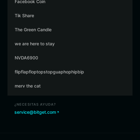
Facebook Coin
Tik Share
The Green Candle
we are here to stay
NVDA6900
flipflapfloptopstopguaphophipbip
merv the cat
¿NECESITAS AYUDA?
service@bitget.com