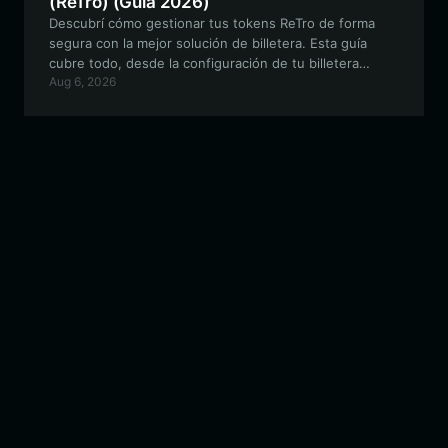
(ReTro) (Guía 2026)
Descubrí cómo gestionar tus tokens ReTro de forma
segura con la mejor solución de billetera. Esta guía
cubre todo, desde la configuración de tu billetera
Aug 6, 2026
compatible con EVM hasta cómo navegar por las
características únicas del ecosistema ReTro con Bitget
Wallet.