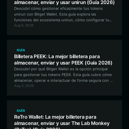
almacenar, enviar y usar unirun (Guía 2026)
Descubrí cómo gestionar eficazmente tus tokens
unirun con Bitget Wallet. Esta guía explora las
funciones del ecosistema unirun, cómo configurar tu
Aug 6, 2026
billetera segura unirun y por qué es la mejor opción
para interactuar con este token meme impulsado por la
comunidad.
GUÍA
Billetera PEEK: La mejor billetera para
almacenar, enviar y usar PEEK (Guía 2026)
Descubrí por qué Bitget Wallet es la opción principal
para gestionar tus tokens PEEK. Esta guía cubre cómo
almacenar, operar e interactuar de forma segura con el
Aug 3, 2026
ecosistema de Peekaboo Sheep utilizando la mejor
aplicación de billetera para los entusiastas de PEEK.
GUÍA
ReTro Wallet: La mejor billetera para
almacenar, enviar y usar The Lab Monkey