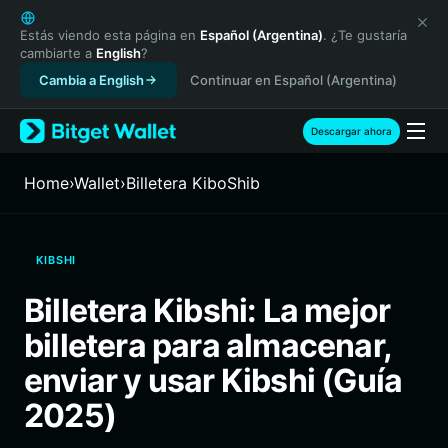
English
日本語
Estás viendo esta página en
Español (Argentina)
. ¿Te gustaría
cambiarte a
English
?
Tiếng Việt
Cambia a English
Continuar en Español (Argentina)
Русский
Español (Latinoamérica)
Türkçe
Descargar ahora
Italiano
Français
Home
›
Wallet
›
Billetera KiboShib
Deutsch
简体中文
繁體中文
KIBSHI
Português (Portugal)
Bahasa Indonesia
Billetera Kibshi: La mejor
ภาษาไทย
billetera para almacenar,
हिन्दी
বাংলা
enviar y usar Kibshi (Guía
Español
2025)
Português (Brasil)
Español (Argentina)