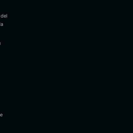
 del
la
u
te