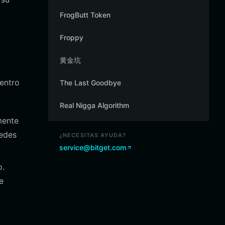
FrogButt Token
Froppy
黄金坑
dentro
The Last Goodbye
Real Nigga Algorithm
mente
redes
¿NECESITAS AYUDA?
service@bitget.com
o.
e