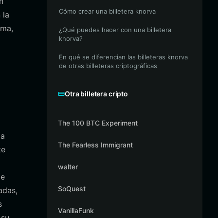
n
Cómo crear una billetera knorva
 la
ema,
¿Qué puedes hacer con una billetera
knorva?
En qué se diferencian las billeteras knorva
de otras billeteras criptográficas
Otra billetera cripto
The 100 BTC Experiment
da
The Fearless Immigrant
te
walter
de
SoQuest
adas,
s
VanillaFunk
 su