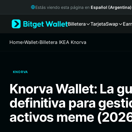
English
Estás viendo esta página en
Español (Argentina)
日本語
Tiếng Việt
Billetera
Tarjeta
Swap
Ear
Русский
Español (Latinoamérica)
Türkçe
Home
›
Wallet
›
Billetera IKEA Knorva
Italiano
Français
Deutsch
简体中文
KNORVA
繁體中文
Português (Portugal)
Knorva Wallet: La gu
Bahasa Indonesia
ภาษาไทย
definitiva para gesti
हिन्दी
বাংলা
activos meme (202
Español
Português (Brasil)
Español (Argentina)