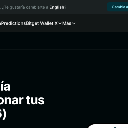
. ¿Te gustaría cambiarte a
English
?
Cambia a
n
Predictions
Bitget Wallet X
Más
ía
onar tus
6)