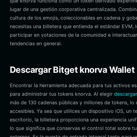
que knorva funciona como un token derivado experiment
lugar de una gestión corporativa centralizada. Combin
cultura de los emojis, coleccionables en cadena y gob
necesitas una billetera que entienda el estándar EVM, 
participar en votaciones de la comunidad e interactua
tendencias en general.
Descargar Bitget knorva Wallet
Encontrar la herramienta adecuada para tus activos es 
para administrar tus tokens knorva. Al elegir
descargar
más de 130 cadenas públicas y millones de tokens, lo 
accesibles. Ya sea que utilices un dispositivo iOS, un
escritorio, la billetera proporciona una experiencia uni
lo que significa que conservas el control total sobre 
externos. Es la puerta de entrada integral tanto para 