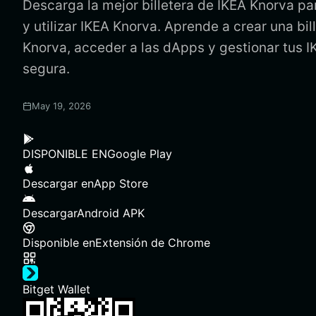
Descarga la mejor billetera de IKEA Knorva pa
y utilizar IKEA Knorva. Aprende a crear una bil
Knorva, acceder a las dApps y gestionar tus 
segura.
May 19, 2026
DISPONIBLE EN
Google Play
Descargar en
App Store
Descargar
Android APK
Disponible en
Extensión de Chrome
Bitget Wallet