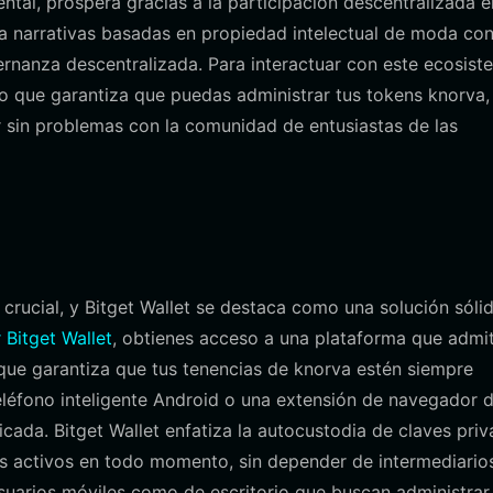
al, prospera gracias a la participación descentralizada e
a narrativas basadas en propiedad intelectual de moda con
ernanza descentralizada. Para interactuar con este ecosist
lo que garantiza que puedas administrar tus tokens knorva,
r sin problemas con la comunidad de entusiastas de las
crucial, y Bitget Wallet se destaca como una solución sóli
 Bitget Wallet
, obtienes acceso a una plataforma que admi
que garantiza que tus tenencias de knorva estén siempre
 teléfono inteligente Android o una extensión de navegador 
ficada. Bitget Wallet enfatiza la autocustodia de claves priv
tus activos en todo momento, sin depender de intermediario
usuarios móviles como de escritorio que buscan administrar