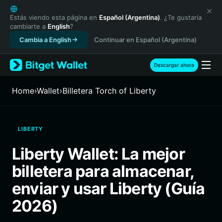
English
日本語
Estás viendo esta página en
Español (Argentina)
. ¿Te gustaría
cambiarte a
English
?
Tiếng Việt
Cambia a English
Continuar en Español (Argentina)
Русский
Español (Latinoamérica)
Türkçe
Descargar ahora
Italiano
Français
Home
›
Wallet
›
Billetera Torch of Liberty
Deutsch
简体中文
繁體中文
LIBERTY
Português (Portugal)
Bahasa Indonesia
Liberty Wallet: La mejor
ภาษาไทย
billetera para almacenar,
हिन्दी
বাংলা
enviar y usar Liberty (Guía
Español
2026)
Português (Brasil)
Español (Argentina)