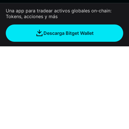
Una app para tradear activos globales on-chain:
Tokens, acciones y más
Descarga Bitget Wallet
Empresa
Acerca de Bitget Wallet
Products