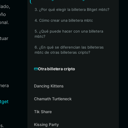
lado,
3. ¿Por qué elegir la billetera Bitget mbtc?
eño
4. Cómo crear una billetera mbtc
onal.
5. ¿Qué puede hacer con una billetera
mbtc?
tuar
6. ¿En qué se diferencian las billeteras
mbtc de otras billeteras cripto?
Otra billetera cripto
nera
Dancing Kittens
Chamath Turtleneck
tget
Tik Share
Kissing Party
s.