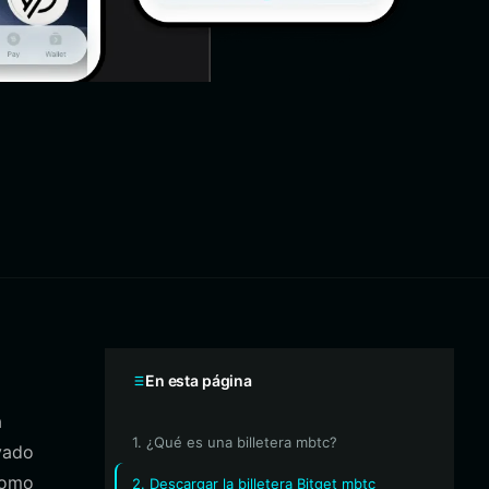
En esta página
a
1. ¿Qué es una billetera mbtc?
vado
 como
2. Descargar la billetera Bitget mbtc