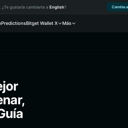
. ¿Te gustaría cambiarte a
English
?
Cambia a
n
Predictions
Bitget Wallet X
Más
ejor
enar,
Guía