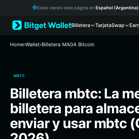
English
Estás viendo esta página en
Español (Argentina)
日本語
Tiếng Việt
Billetera
Tarjeta
Swap
Ear
Русский
Español (Latinoamérica)
Türkçe
Home
›
Wallet
›
Billetera MAGA Bitcoin
Italiano
Français
Deutsch
简体中文
MBTC
繁體中文
Português (Portugal)
Billetera mbtc: La m
Bahasa Indonesia
ภาษาไทย
billetera para almac
हिन्दी
বাংলা
enviar y usar mbtc (
Español
Português (Brasil)
2026)
Español (Argentina)