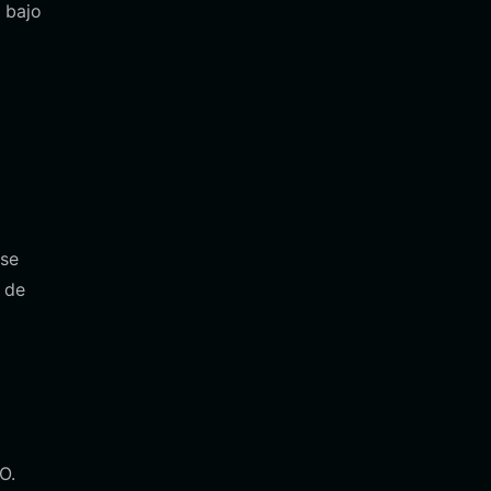
 bajo
 se
 de
O.