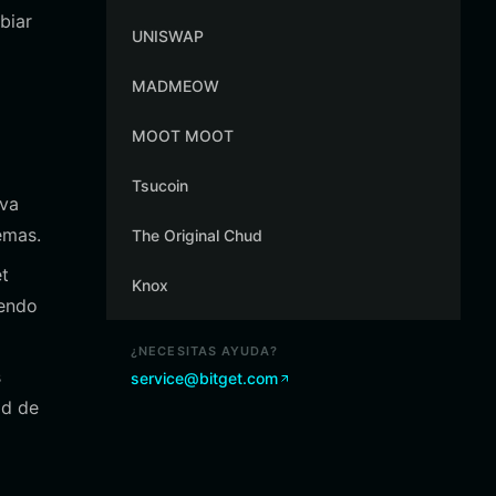
biar
UNISWAP
MADMEOW
MOOT MOOT
Tsucoin
iva
emas.
The Original Chud
et
Knox
iendo
¿NECESITAS AYUDA?
s
service@bitget.com
ad de