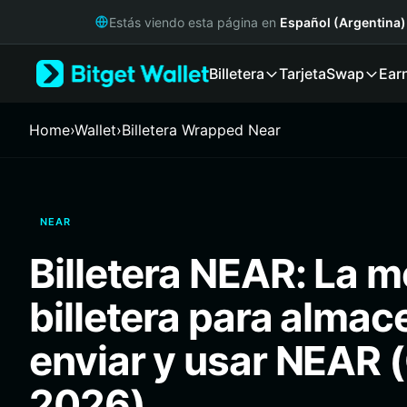
English
Estás viendo esta página en
Español (Argentina)
日本語
Tiếng Việt
Billetera
Tarjeta
Swap
Ear
Русский
Español (Latinoamérica)
Türkçe
Home
›
Wallet
›
Billetera Wrapped Near
Italiano
Français
Deutsch
简体中文
NEAR
繁體中文
Português (Portugal)
Billetera NEAR: La m
Bahasa Indonesia
ภาษาไทย
billetera para almac
हिन्दी
বাংলা
enviar y usar NEAR 
Español
Português (Brasil)
2026)
Español (Argentina)