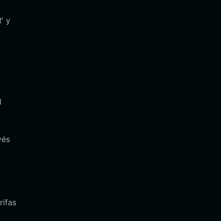
' y
l
vés
rifas