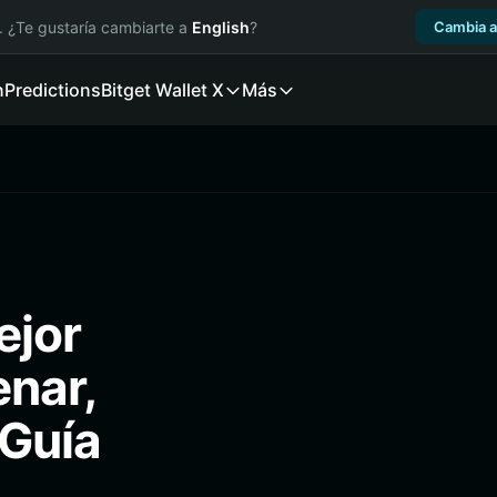
. ¿Te gustaría cambiarte a
English
?
Cambia a
n
Predictions
Bitget Wallet X
Más
ejor
enar,
(Guía