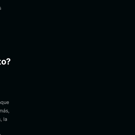
s
to?
nque
más,
, la