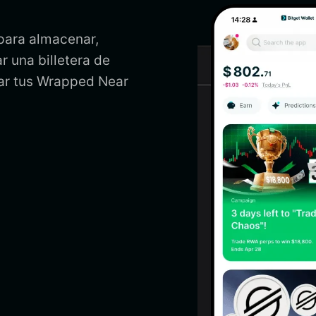
para almacenar,
r una billetera de
ar tus Wrapped Near