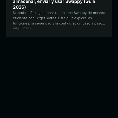
almacenar, enviar y usar Swappy (Guía
2026)
Descubrí cómo gestionar tus tokens Swappy de manera
eficiente con Bitget Wallet. Esta guía explora las
funciones, la seguridad y la configuración paso a paso
Aug 6, 2026
necesaria para navegar por el ecosistema EVM con tus
activos Swappy.