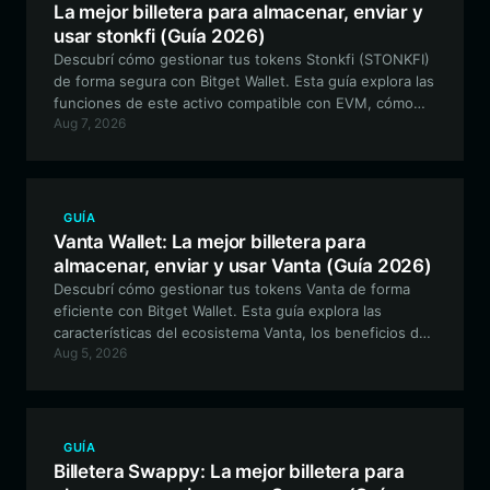
La mejor billetera para almacenar, enviar y
usar stonkfi (Guía 2026)
Descubrí cómo gestionar tus tokens Stonkfi (STONKFI)
de forma segura con Bitget Wallet. Esta guía explora las
funciones de este activo compatible con EVM, cómo
Aug 7, 2026
configurar tu billetera y por qué es la opción ideal para
traders activos y participantes de la comunidad.
GUÍA
Vanta Wallet: La mejor billetera para
almacenar, enviar y usar Vanta (Guía 2026)
Descubrí cómo gestionar tus tokens Vanta de forma
eficiente con Bitget Wallet. Esta guía explora las
características del ecosistema Vanta, los beneficios de
Aug 5, 2026
usar una billetera segura compatible con EVM y cómo
empezar hoy mismo con tus activos digitales.
GUÍA
Billetera Swappy: La mejor billetera para