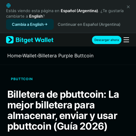
English
日本語
Estás viendo esta página en
Español (Argentina)
. ¿Te gustaría
cambiarte a
English
?
Tiếng Việt
Cambia a English
Continuar en Español (Argentina)
Русский
Español (Latinoamérica)
Türkçe
Descargar ahora
Italiano
Français
Home
›
Wallet
›
Billetera Purple Buttcoin
Deutsch
简体中文
繁體中文
PBUTTCOIN
Português (Portugal)
Bahasa Indonesia
Billetera de pbuttcoin: La
ภาษาไทย
mejor billetera para
हिन्दी
বাংলা
almacenar, enviar y usar
Español
pbuttcoin (Guía 2026)
Português (Brasil)
Español (Argentina)