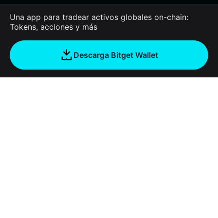
Una app para tradear activos globales on-chain:
Tokens, acciones y más
Descarga Bitget Wallet
Empresa
Acerca de Bitget Wallet
Products