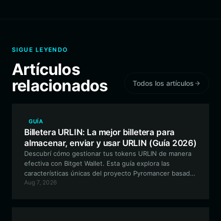
SIGUE LEYENDO
Artículos
relacionados
Todos los artículos
GUÍA
Billetera URLIN: La mejor billetera para
almacenar, enviar y usar URLIN (Guía 2026)
Descubrí cómo gestionar tus tokens URLIN de manera
efectiva con Bitget Wallet. Esta guía explora las
características únicas del proyecto Pyromancer basado
Aug 7, 2026
en Solana y por qué Bitget Wallet es la opción ideal para
operar de forma segura y participar en la comunidad.