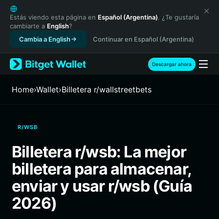
English
日本語
Estás viendo esta página en
Español (Argentina)
. ¿Te gustaría
cambiarte a
English
?
Tiếng Việt
Cambia a English
Continuar en Español (Argentina)
Русский
Español (Latinoamérica)
Türkçe
Descargar ahora
Italiano
Français
Home
›
Wallet
›
Billetera r/wallstreetbets
Deutsch
简体中文
繁體中文
R/WSB
Português (Portugal)
Bahasa Indonesia
Billetera r/wsb: La mejor
ภาษาไทย
billetera para almacenar,
हिन्दी
বাংলা
enviar y usar r/wsb (Guía
Español
2026)
Português (Brasil)
Español (Argentina)