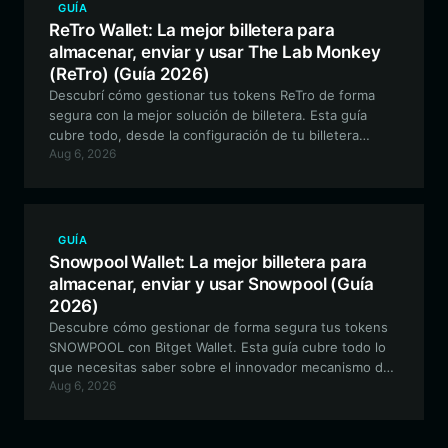
GUÍA
ReTro Wallet: La mejor billetera para
almacenar, enviar y usar The Lab Monkey
(ReTro) (Guía 2026)
Descubrí cómo gestionar tus tokens ReTro de forma
segura con la mejor solución de billetera. Esta guía
cubre todo, desde la configuración de tu billetera
Aug 6, 2026
compatible con EVM hasta cómo navegar por las
características únicas del ecosistema ReTro con Bitget
Wallet.
GUÍA
Snowpool Wallet: La mejor billetera para
almacenar, enviar y usar Snowpool (Guía
2026)
Descubre cómo gestionar de forma segura tus tokens
SNOWPOOL con Bitget Wallet. Esta guía cubre todo lo
que necesitas saber sobre el innovador mecanismo de
Aug 6, 2026
pools.trade y cómo optimizar tu experiencia en DeFi.