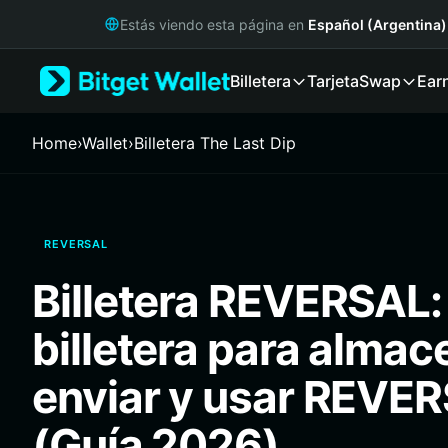
English
Estás viendo esta página en
Español (Argentina)
日本語
Tiếng Việt
Billetera
Tarjeta
Swap
Ear
Русский
Español (Latinoamérica)
Türkçe
Home
›
Wallet
›
Billetera The Last Dip
Italiano
Français
Deutsch
简体中文
REVERSAL
繁體中文
Português (Portugal)
Billetera REVERSAL:
Bahasa Indonesia
ภาษาไทย
billetera para almac
हिन्दी
বাংলা
enviar y usar REVE
Español
Português (Brasil)
(Guía 2026)
Español (Argentina)