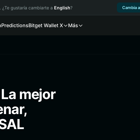
. ¿Te gustaría cambiarte a
English
?
Cambia a
n
Predictions
Bitget Wallet X
Más
 La mejor
enar,
RSAL