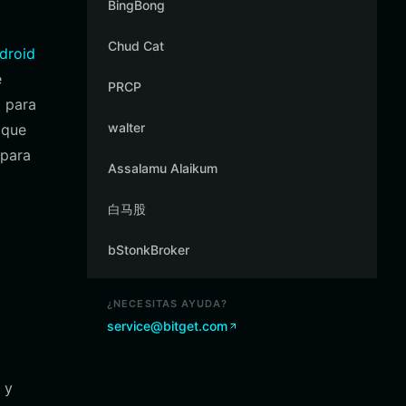
BingBong
Chud Cat
droid
e
PRCP
 para
walter
 que
 para
Assalamu Alaikum
白马股
bStonkBroker
¿NECESITAS AYUDA?
service@bitget.com
 y