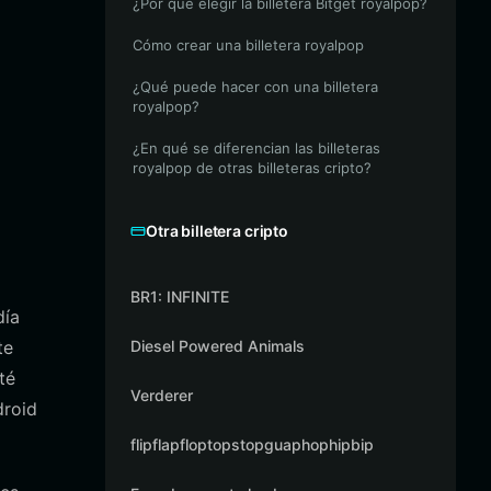
¿Por qué elegir la billetera Bitget royalpop?
Cómo crear una billetera royalpop
¿Qué puede hacer con una billetera
royalpop?
¿En qué se diferencian las billeteras
royalpop de otras billeteras cripto?
Otra billetera cripto
BR1: INFINITE
día
te
Diesel Powered Animals
té
Verderer
droid
flipflapfloptopstopguaphophipbip