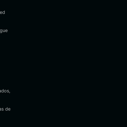
red
egue
ados,
as de