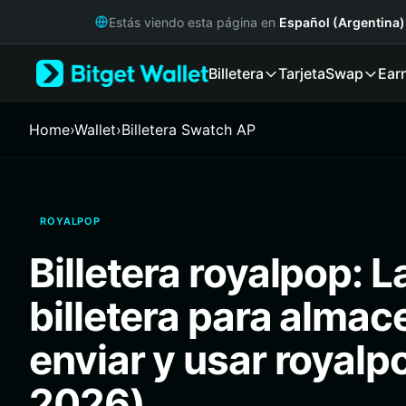
English
Estás viendo esta página en
Español (Argentina)
日本語
Tiếng Việt
Billetera
Tarjeta
Swap
Ear
Русский
Español (Latinoamérica)
Türkçe
Home
›
Wallet
›
Billetera Swatch AP
Italiano
Français
Deutsch
简体中文
ROYALPOP
繁體中文
Português (Portugal)
Billetera royalpop: L
Bahasa Indonesia
ภาษาไทย
billetera para almac
हिन्दी
বাংলা
enviar y usar royalp
Español
Português (Brasil)
2026)
Español (Argentina)