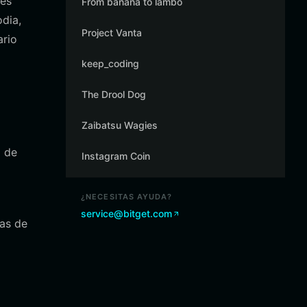
tes
From banana to lambo
odia,
Project Vanta
ario
keep_coding
The Drool Dog
Zaibatsu Wagies
a de
Instagram Coin
¿NECESITAS AYUDA?
service@bitget.com
mas de