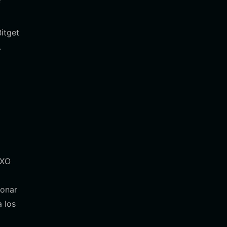
e
itget
.
TXO
ionar
a los