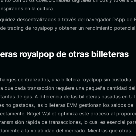
unto con otros coleccionables digitales únicos y tokens d
nspirados en la cultura.
liquidez descentralizados a través del navegador DApp de B
 de trading de royalpop y obtener un rendimiento potencial
teras royalpop de otras billeteras
hanges centralizados, una billetera royalpop sin custodia
ca que cada transacción requiere una pequeña cantidad del
arifas de gas. A diferencia de las billeteras basadas en U
es no gastadas, las billeteras EVM gestionan los saldos de
irectamente. Bitget Wallet optimiza este proceso al proporc
transmisión rápida de transacciones, lo cual es esencial par
amente a la volatilidad del mercado. Mientras que otras