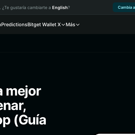
. ¿Te gustaría cambiarte a
English
?
Cambia a
n
Predictions
Bitget Wallet X
Más
a mejor
enar,
op (Guía