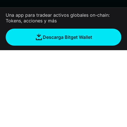
Una app para tradear activos globales on-chain:
Tokens, acciones y más
Descarga Bitget Wallet
Empresa
Acerca de Bitget Wallet
Products