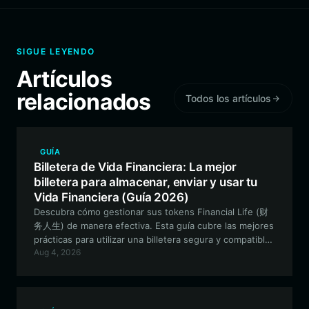
SIGUE LEYENDO
Artículos
relacionados
Todos los artículos
GUÍA
Billetera de Vida Financiera: La mejor
billetera para almacenar, enviar y usar tu
Vida Financiera (Guía 2026)
Descubra cómo gestionar sus tokens Financial Life (财
务人生) de manera efectiva. Esta guía cubre las mejores
prácticas para utilizar una billetera segura y compatible
Aug 4, 2026
con EVM para interactuar con las innovaciones DeFi
impulsadas por la comunidad en el ecosistema BNB.