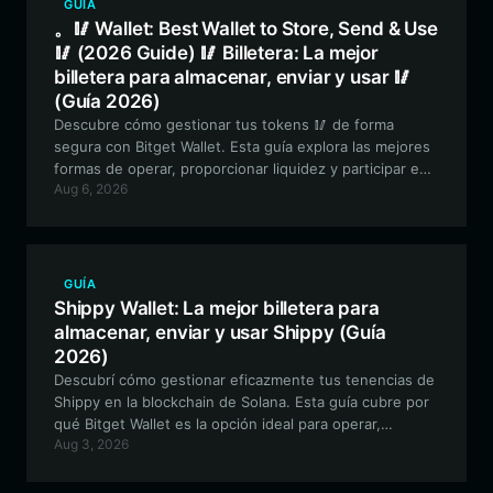
GUÍA
。🥢 Wallet: Best Wallet to Store, Send & Use
🥢 (2026 Guide) 🥢 Billetera: La mejor
billetera para almacenar, enviar y usar 🥢
(Guía 2026)
Descubre cómo gestionar tus tokens 🥢 de forma
segura con Bitget Wallet. Esta guía explora las mejores
formas de operar, proporcionar liquidez y participar en
Aug 6, 2026
la gobernanza experimental de este activo meme único
impulsado por la comunidad.
GUÍA
Shippy Wallet: La mejor billetera para
almacenar, enviar y usar Shippy (Guía
2026)
Descubrí cómo gestionar eficazmente tus tenencias de
Shippy en la blockchain de Solana. Esta guía cubre por
qué Bitget Wallet es la opción ideal para operar,
Aug 3, 2026
participar en la gobernanza y conectar con la
comunidad del ecosistema de Shippy McShipface.