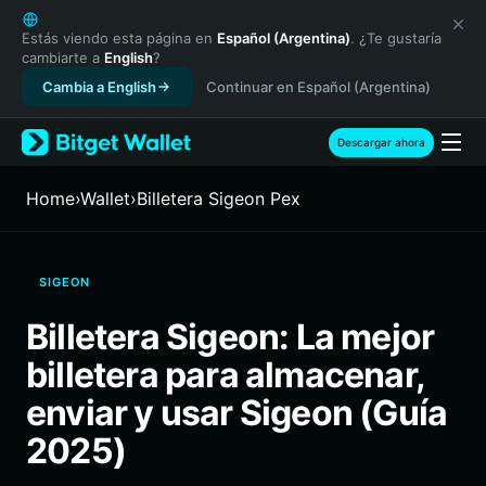
English
日本語
Estás viendo esta página en
Español (Argentina)
. ¿Te gustaría
cambiarte a
English
?
Tiếng Việt
Cambia a English
Continuar en Español (Argentina)
Русский
Español (Latinoamérica)
Türkçe
Descargar ahora
Italiano
Français
Home
›
Wallet
›
Billetera Sigeon Pex
Deutsch
简体中文
繁體中文
SIGEON
Português (Portugal)
Bahasa Indonesia
Billetera Sigeon: La mejor
ภาษาไทย
billetera para almacenar,
हिन्दी
বাংলা
enviar y usar Sigeon (Guía
Español
2025)
Português (Brasil)
Español (Argentina)