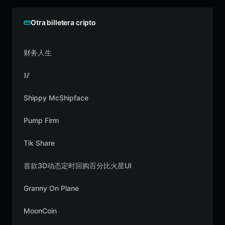
Otra billetera cripto
财务人生
🥢
Shippy McShipface
Pump Firm
Tik Share
首款3D动态定时回购百分比火星UI
Granny On Plane
MoonCoin