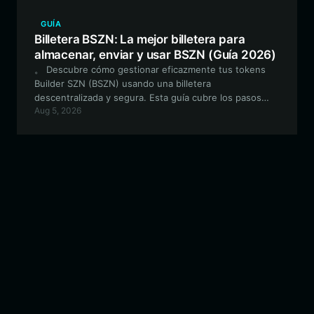
GUÍA
Billetera BSZN: La mejor billetera para
almacenar, enviar y usar BSZN (Guía 2026)
。 Descubre cómo gestionar eficazmente tus tokens
Builder SZN (BSZN) usando una billetera
descentralizada y segura. Esta guía cubre los pasos
Aug 5, 2026
esenciales para configurar una billetera BSZN y utilizar
las funciones DeFi únicas del ecosistema.