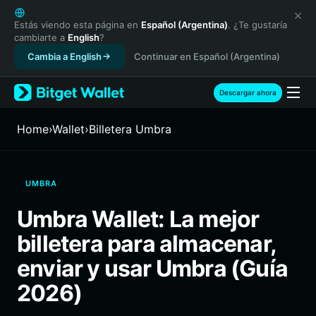
English
日本語
Estás viendo esta página en
Español (Argentina)
. ¿Te gustaría
cambiarte a
English
?
Tiếng Việt
Cambia a English
Continuar en Español (Argentina)
Русский
Español (Latinoamérica)
Türkçe
Descargar ahora
Italiano
Français
Home
›
Wallet
›
Billetera Umbra
Deutsch
简体中文
繁體中文
UMBRA
Português (Portugal)
Bahasa Indonesia
Umbra Wallet: La mejor
ภาษาไทย
billetera para almacenar,
हिन्दी
বাংলা
enviar y usar Umbra (Guía
Español
2026)
Português (Brasil)
Español (Argentina)