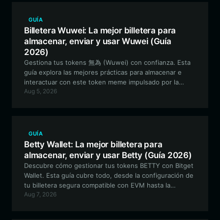
GUÍA
Billetera Wuwei: La mejor billetera para
almacenar, enviar y usar Wuwei (Guía
2026)
Gestiona tus tokens 無為 (Wuwei) con confianza. Esta
guía explora las mejores prácticas para almacenar e
interactuar con este token meme impulsado por la
Aug 5, 2026
comunidad utilizando el ecosistema de Bitget Wallet,
garantizando que te mantengas seguro mientras
participas en el ecosistema EVM.
GUÍA
Betty Wallet: La mejor billetera para
almacenar, enviar y usar Betty (Guía 2026)
Descubre cómo gestionar tus tokens BETTY con Bitget
Wallet. Esta guía cubre todo, desde la configuración de
tu billetera segura compatible con EVM hasta la
Aug 7, 2026
participación en el ecosistema impulsado por la
comunidad de 'The Flying Fossil'.