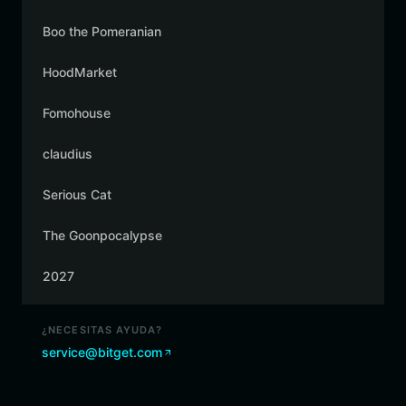
Boo the Pomeranian
HoodMarket
Fomohouse
claudius
Serious Cat
The Goonpocalypse
2027
¿NECESITAS AYUDA?
service@bitget.com