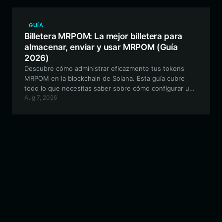
blockchain de Solana.
GUÍA
Billetera MRPOM: La mejor billetera para
almacenar, enviar y usar MRPOM (Guía
2026)
Descubre cómo administrar eficazmente tus tokens
MRPOM en la blockchain de Solana. Esta guía cubre
todo lo que necesitas saber sobre cómo configurar una
Aug 7, 2026
billetera MRPOM segura, gestionar tus activos y
participar en el ecosistema de Solana con Bitget Wallet.