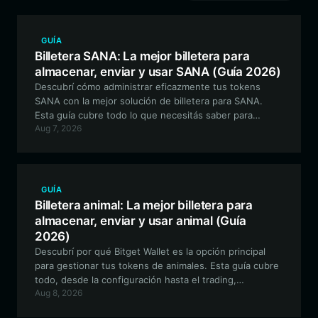
GUÍA
Billetera SANA: La mejor billetera para
almacenar, enviar y usar SANA (Guía 2026)
Descubrí cómo administrar eficazmente tus tokens
SANA con la mejor solución de billetera para SANA.
Esta guía cubre todo lo que necesitás saber para
Aug 7, 2026
navegar por el ecosistema de Solana con Bitget Wallet,
desde el almacenamiento seguro hasta la interacción
con funciones de gestión de datos de atención médica
integradas con IA.
GUÍA
Billetera animal: La mejor billetera para
almacenar, enviar y usar animal (Guía
2026)
Descubrí por qué Bitget Wallet es la opción principal
para gestionar tus tokens de animales. Esta guía cubre
todo, desde la configuración hasta el trading,
Aug 8, 2026
asegurando que tengas una experiencia segura y
eficiente con este activo único basado en memes en la