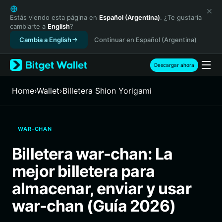
English
日本語
Estás viendo esta página en
Español (Argentina)
. ¿Te gustaría
cambiarte a
English
?
Tiếng Việt
Cambia a English
Continuar en Español (Argentina)
Русский
Español (Latinoamérica)
Türkçe
Descargar ahora
Italiano
Français
Home
›
Wallet
›
Billetera Shion Yorigami
Deutsch
简体中文
繁體中文
WAR-CHAN
Português (Portugal)
Bahasa Indonesia
Billetera war-chan: La
ภาษาไทย
mejor billetera para
हिन्दी
বাংলা
almacenar, enviar y usar
Español
war-chan (Guía 2026)
Português (Brasil)
Español (Argentina)