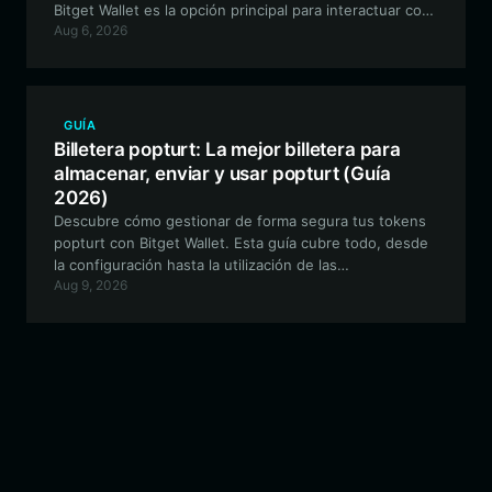
Bitget Wallet es la opción principal para interactuar con
Aug 6, 2026
v4dog en la red EVM, cubriendo todo, desde la
configuración hasta estrategias DeFi avanzadas.
GUÍA
Billetera popturt: La mejor billetera para
almacenar, enviar y usar popturt (Guía
2026)
Descubre cómo gestionar de forma segura tus tokens
popturt con Bitget Wallet. Esta guía cubre todo, desde
la configuración hasta la utilización de las
Aug 9, 2026
características únicas de este token Meme impulsado
por la comunidad en la red EVM.