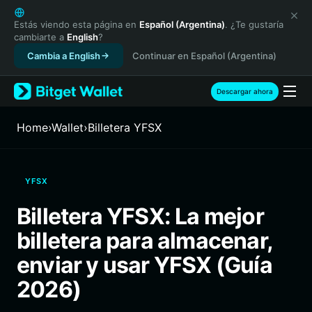
English
日本語
Estás viendo esta página en
Español (Argentina)
. ¿Te gustaría
cambiarte a
English
?
Tiếng Việt
Cambia a English
Continuar en Español (Argentina)
Русский
Español (Latinoamérica)
Türkçe
Descargar ahora
Italiano
Français
Home
›
Wallet
›
Billetera YFSX
Deutsch
简体中文
繁體中文
YFSX
Português (Portugal)
Bahasa Indonesia
Billetera YFSX: La mejor
ภาษาไทย
billetera para almacenar,
हिन्दी
বাংলা
enviar y usar YFSX (Guía
Español
2026)
Português (Brasil)
Español (Argentina)