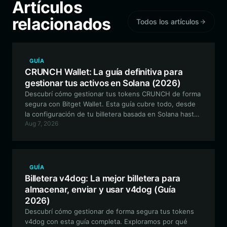
Artículos
relacionados
Todos los artículos
GUÍA
CRUNCH Wallet: La guía definitiva para
gestionar tus activos en Solana (2026)
Descubrí cómo gestionar tus tokens CRUNCH de forma
segura con Bitget Wallet. Esta guía cubre todo, desde
la configuración de tu billetera basada en Solana hasta
Aug 7, 2026
el aprovechamiento de CRUNCH para análisis de datos
y gobernanza comunitaria.
GUÍA
Billetera v4dog: La mejor billetera para
almacenar, enviar y usar v4dog (Guía
2026)
Descubrí cómo gestionar de forma segura tus tokens
v4dog con esta guía completa. Exploramos por qué