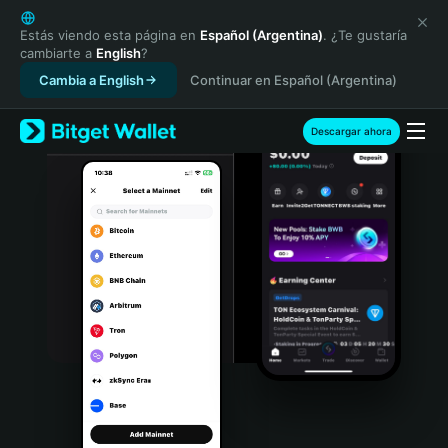
English
日本語
Estás viendo esta página en
Español (Argentina)
. ¿Te gustaría
cambiarte a
English
?
Tiếng Việt
Cambia a English
Continuar en Español (Argentina)
Русский
Español (Latinoamérica)
Türkçe
Descargar ahora
Italiano
Français
Deutsch
简体中文
繁體中文
Português (Portugal)
Bahasa Indonesia
ภาษาไทย
हिन्दी
বাংলা
Español
Português (Brasil)
Español (Argentina)