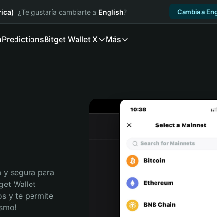
ica)
. ¿Te gustaría cambiarte a
English
?
Cambia a Eng
n
Predictions
Bitget Wallet X
Más
 y segura para 
get Wallet 
s y te permite 
ismo!