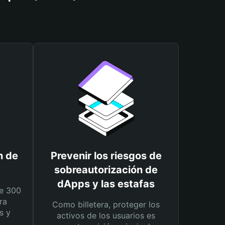
n de
Prevenir los riesgos de
sobreautorización de
dApps y las estafas
e 300
ra
Como billetera, proteger los
s y
activos de los usuarios es