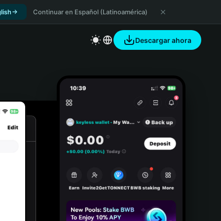
lish
Continuar en Español (Latinoamérica)
Descargar ahora