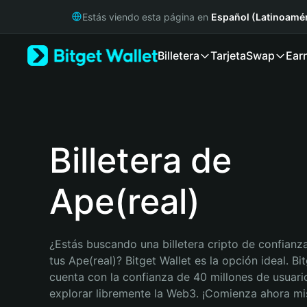
English
Estás viendo esta página en
Español (Latinoamér
日本語
Tiếng Việt
Billetera
Tarjeta
Swap
Ear
Русский
Español (Latinoamérica)
Türkçe
Italiano
Français
Deutsch
Billetera de
简体中文
繁體中文
Ape(real)
Português (Portugal)
Bahasa Indonesia
ภาษาไทย
हिन्दी
¿Estás buscando una billetera cripto de confianza
বাংলা
tus Ape(real)? Bitget Wallet es la opción ideal. Bit
Español
cuenta con la confianza de 40 millones de usuario
Português (Brasil)
explorar libremente la Web3. ¡Comienza ahora m
Español (Argentina)