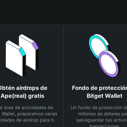
Obtén airdrops de
Fondo de protecció
Ape(real) gratis
Bitget Wallet
el área de actividades de
Un fondo de protección d
t Wallet, preparamos varias
millones de dólares pa
vidades de airdrop para ti.
salvaguardar tus activo
transacciones.