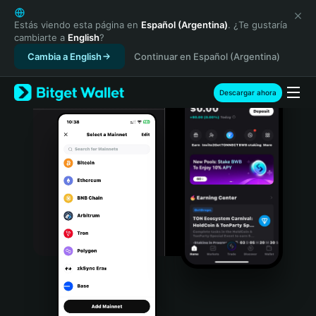
English
日本語
Estás viendo esta página en
Español (Argentina)
. ¿Te gustaría
cambiarte a
English
?
Tiếng Việt
Cambia a English
Continuar en Español (Argentina)
Русский
Español (Latinoamérica)
Türkçe
Descargar ahora
Italiano
Français
Deutsch
简体中文
繁體中文
Português (Portugal)
Bahasa Indonesia
ภาษาไทย
हिन्दी
বাংলা
Español
Português (Brasil)
Español (Argentina)