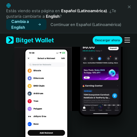
English
日本語
Estás viendo esta página en
Español (Latinoamérica)
. ¿Te
gustaría cambiarte a
English
?
Tiếng Việt
Cambia a
Continuar en Español (Latinoamérica)
Русский
English
Español (Latinoamérica)
Türkçe
Descargar ahora
Italiano
Français
Deutsch
简体中文
繁體中文
Português (Portugal)
Bahasa Indonesia
ภาษาไทย
हिन्दी
বাংলা
Español
Português (Brasil)
Español (Argentina)