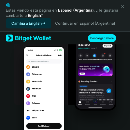
English
日本語
Estás viendo esta página en
Español (Argentina)
. ¿Te gustaría
cambiarte a
English
?
Tiếng Việt
Cambia a English
Continuar en Español (Argentina)
Русский
Español (Latinoamérica)
Türkçe
Descargar ahora
Italiano
Français
Deutsch
简体中文
繁體中文
Português (Portugal)
Bahasa Indonesia
ภาษาไทย
हिन्दी
বাংলা
Español
Português (Brasil)
Español (Argentina)