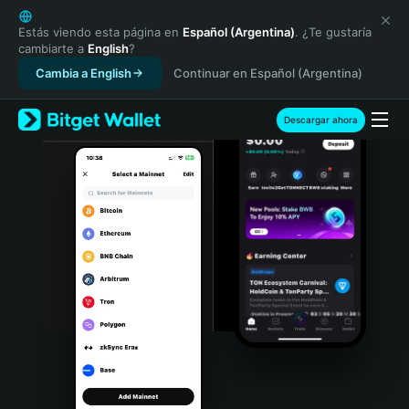
English
日本語
Estás viendo esta página en
Español (Argentina)
. ¿Te gustaría
cambiarte a
English
?
Tiếng Việt
Cambia a English
Continuar en Español (Argentina)
Русский
Español (Latinoamérica)
Türkçe
Descargar ahora
Italiano
Français
Deutsch
简体中文
繁體中文
Português (Portugal)
Bahasa Indonesia
ภาษาไทย
हिन्दी
বাংলা
Español
Português (Brasil)
Español (Argentina)