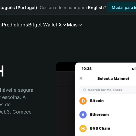
tuguês (Portugal)
. Gostaria de mudar para
English
?
Mudar para E
n
Predictions
Bitget Wallet X
Mais
H
iável e segura 
 escolha. A 
s de 
 Web3. Comece 