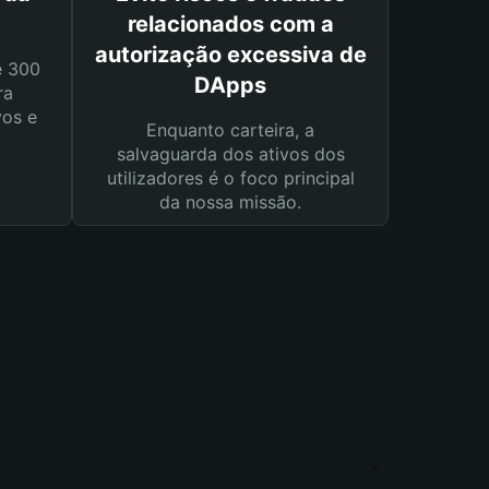
relacionados com a
autorização excessiva de
e 300
DApps
ra
vos e
Enquanto carteira, a
salvaguarda dos ativos dos
utilizadores é o foco principal
da nossa missão.