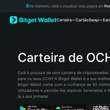
English
De momento, está a visualizar esta página em
Por
日本語
Tiếng Việt
Carteira
Cartão
Swap
Ear
Русский
Español (Latinoamérica)
Türkçe
Italiano
Français
Deutsch
Carteira de OC
简体中文
繁體中文
Português (Portugal)
Está à procura de uma carteira de criptomoedas f
Bahasa Indonesia
para os seus OCH? A Bitget Wallet é a sua melhor
ภาษาไทย
Bitget Wallet conta com a confiança de 40 milhõe
हिन्दी
utilizadores e permite-lhe explorar livremente a
বাংলা
já a sua jornada!
Español
Português (Brasil)
Español (Argentina)