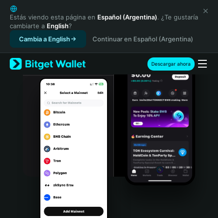
English
日本語
Estás viendo esta página en
Español (Argentina)
. ¿Te gustaría
cambiarte a
English
?
Tiếng Việt
Cambia a English
Continuar en Español (Argentina)
Русский
Español (Latinoamérica)
Türkçe
Descargar ahora
Italiano
Français
Deutsch
简体中文
繁體中文
Português (Portugal)
Bahasa Indonesia
ภาษาไทย
हिन्दी
বাংলা
Español
Português (Brasil)
Español (Argentina)