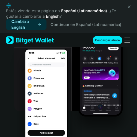
English
日本語
Estás viendo esta página en
Español (Latinoamérica)
. ¿Te
gustaría cambiarte a
English
?
Tiếng Việt
Cambia a
Continuar en Español (Latinoamérica)
Русский
English
Español (Latinoamérica)
Türkçe
Descargar ahora
Italiano
Français
Deutsch
简体中文
繁體中文
Português (Portugal)
Bahasa Indonesia
ภาษาไทย
हिन्दी
বাংলা
Español
Português (Brasil)
Español (Argentina)