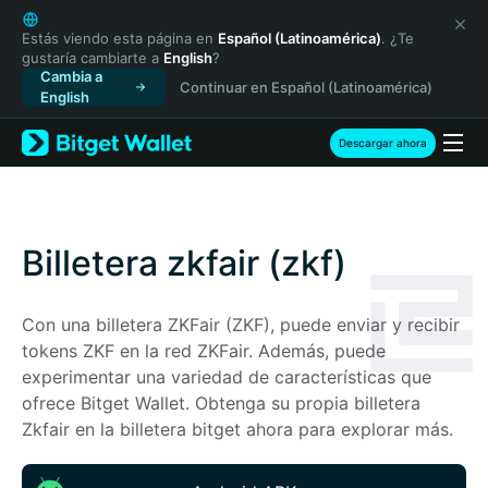
English
日本語
Estás viendo esta página en
Español (Latinoamérica)
. ¿Te
gustaría cambiarte a
English
?
Tiếng Việt
Cambia a
Continuar en Español (Latinoamérica)
Русский
English
Español (Latinoamérica)
Türkçe
Descargar ahora
Italiano
Français
Deutsch
简体中文
Billetera zkfair (zkf)
繁體中文
Português (Portugal)
Con una billetera ZKFair (ZKF), puede enviar y recibir 
Bahasa Indonesia
tokens ZKF en la red ZKFair. Además, puede 
ภาษาไทย
experimentar una variedad de características que 
हिन्दी
ofrece Bitget Wallet. Obtenga su propia billetera 
বাংলা
Zkfair en la billetera bitget ahora para explorar más.
Español
Português (Brasil)
Español (Argentina)