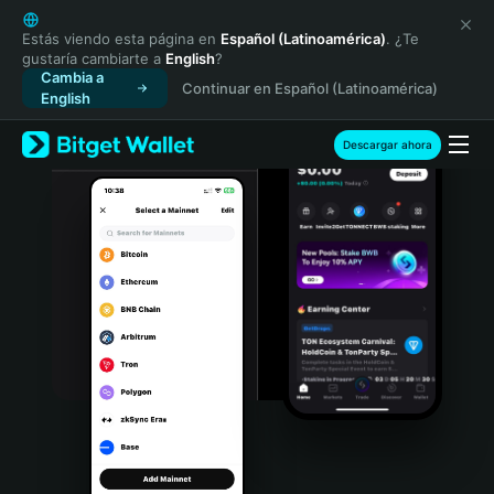
English
日本語
Estás viendo esta página en
Español (Latinoamérica)
. ¿Te
gustaría cambiarte a
English
?
Tiếng Việt
Cambia a
Continuar en Español (Latinoamérica)
Русский
English
Español (Latinoamérica)
Türkçe
Descargar ahora
Italiano
Français
Deutsch
简体中文
繁體中文
Português (Portugal)
Bahasa Indonesia
ภาษาไทย
हिन्दी
বাংলা
Español
Português (Brasil)
Español (Argentina)