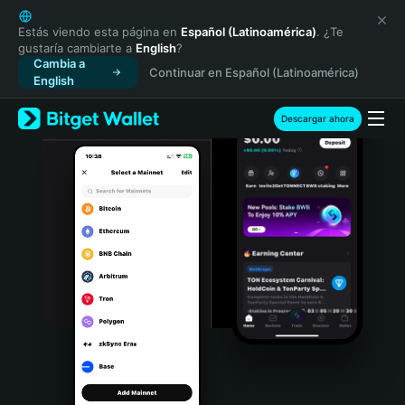
English
日本語
Estás viendo esta página en
Español (Latinoamérica)
. ¿Te
gustaría cambiarte a
English
?
Tiếng Việt
Cambia a
Continuar en Español (Latinoamérica)
Русский
English
Español (Latinoamérica)
Türkçe
Descargar ahora
Italiano
Français
Deutsch
简体中文
繁體中文
Português (Portugal)
Bahasa Indonesia
ภาษาไทย
हिन्दी
বাংলা
Español
Português (Brasil)
Español (Argentina)