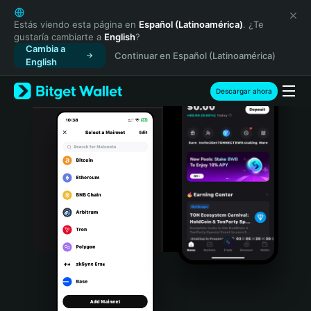
English
日本語
Estás viendo esta página en
Español (Latinoamérica)
. ¿Te
gustaría cambiarte a
English
?
Tiếng Việt
Cambia a
Continuar en Español (Latinoamérica)
Русский
English
Español (Latinoamérica)
Türkçe
Descargar ahora
Italiano
Français
Deutsch
简体中文
繁體中文
Português (Portugal)
Bahasa Indonesia
ภาษาไทย
हिन्दी
বাংলা
Español
Português (Brasil)
Español (Argentina)