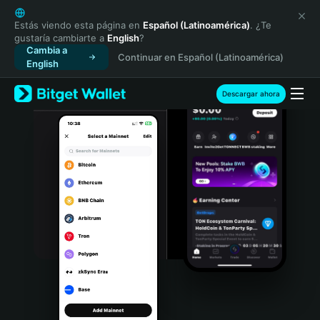
English
日本語
Estás viendo esta página en
Español (Latinoamérica)
. ¿Te
gustaría cambiarte a
English
?
Tiếng Việt
Cambia a
Continuar en Español (Latinoamérica)
Русский
English
Español (Latinoamérica)
Türkçe
Descargar ahora
Italiano
Français
Deutsch
简体中文
繁體中文
Português (Portugal)
Bahasa Indonesia
ภาษาไทย
हिन्दी
বাংলা
Español
Português (Brasil)
Español (Argentina)