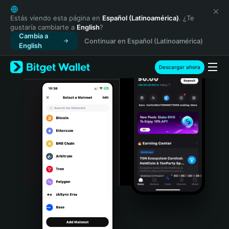
English
日本語
Estás viendo esta página en
Español (Latinoamérica)
. ¿Te
gustaría cambiarte a
English
?
Tiếng Việt
Cambia a
Continuar en Español (Latinoamérica)
Русский
English
Español (Latinoamérica)
Türkçe
Descargar ahora
Italiano
Français
Deutsch
简体中文
繁體中文
Português (Portugal)
Bahasa Indonesia
ภาษาไทย
हिन्दी
বাংলা
Español
Português (Brasil)
Español (Argentina)