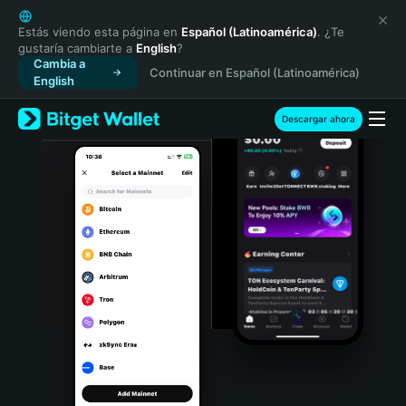
English
日本語
Estás viendo esta página en
Español (Latinoamérica)
. ¿Te
gustaría cambiarte a
English
?
Tiếng Việt
Cambia a
Continuar en Español (Latinoamérica)
Русский
English
Español (Latinoamérica)
Türkçe
Descargar ahora
Italiano
Français
Deutsch
简体中文
繁體中文
Português (Portugal)
Bahasa Indonesia
ภาษาไทย
हिन्दी
বাংলা
Español
Português (Brasil)
Español (Argentina)