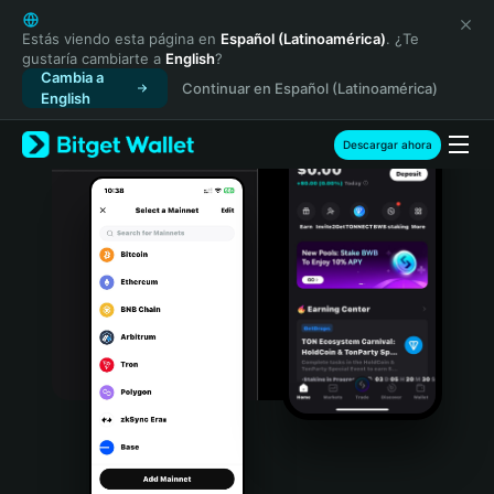
English
日本語
Estás viendo esta página en
Español (Latinoamérica)
. ¿Te
gustaría cambiarte a
English
?
Tiếng Việt
Cambia a
Continuar en Español (Latinoamérica)
Русский
English
Español (Latinoamérica)
Türkçe
Descargar ahora
Italiano
Français
Deutsch
简体中文
繁體中文
Português (Portugal)
Bahasa Indonesia
ภาษาไทย
हिन्दी
বাংলা
Español
Português (Brasil)
Español (Argentina)