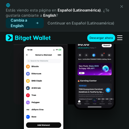
English
日本語
Estás viendo esta página en
Español (Latinoamérica)
. ¿Te
gustaría cambiarte a
English
?
Tiếng Việt
Cambia a
Continuar en Español (Latinoamérica)
Русский
English
Español (Latinoamérica)
Türkçe
Descargar ahora
Italiano
Français
Deutsch
简体中文
繁體中文
Português (Portugal)
Bahasa Indonesia
ภาษาไทย
हिन्दी
বাংলা
Español
Português (Brasil)
Español (Argentina)