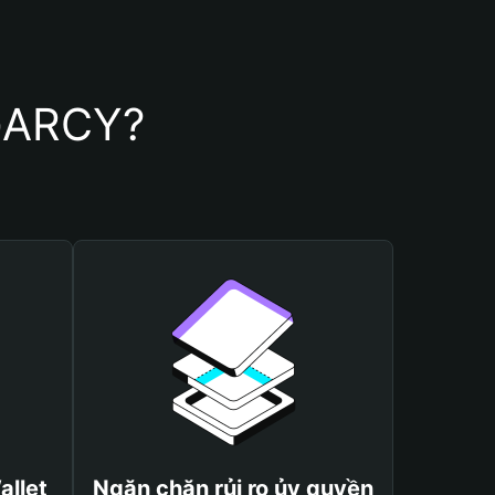
IGARCY?
allet
Ngăn chặn rủi ro ủy quyền