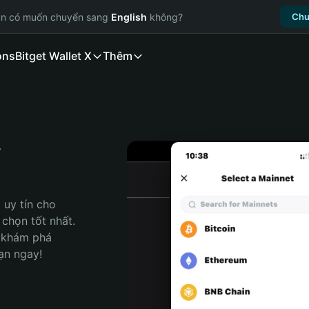
ạn có muốn chuyển sang
English
không?
Chu
ons
Bitget Wallet X
Thêm
Y
uy tín cho 
chọn tốt nhất. 
 khám phá 
ạn ngay!