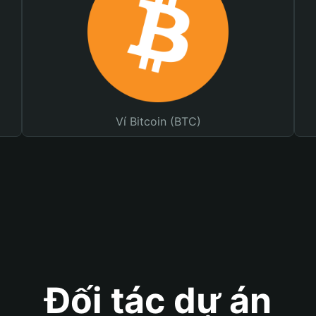
Ví Bitcoin (BTC)
Đối tác dự án