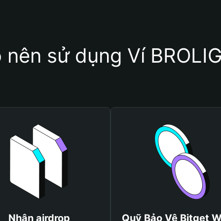
o nên sử dụng Ví BROL
Nhận airdrop
Quỹ Bảo Vệ Bitget W