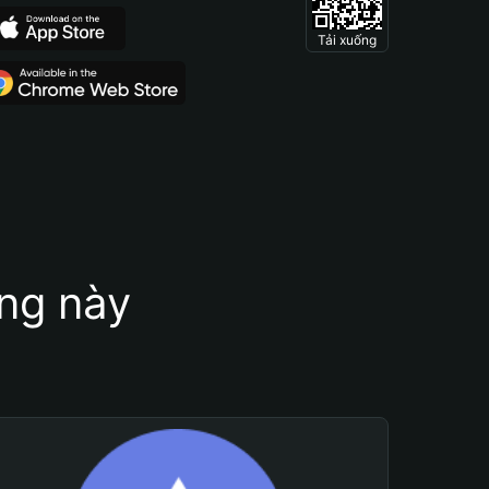
Tải xuống
ung này