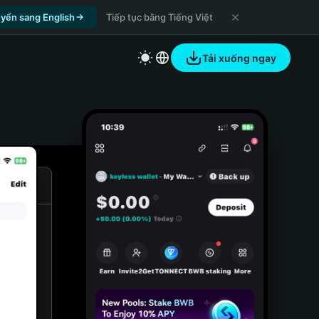
yển sang English
Tiếp tục bằng Tiếng Việt
Tải xuống ngay