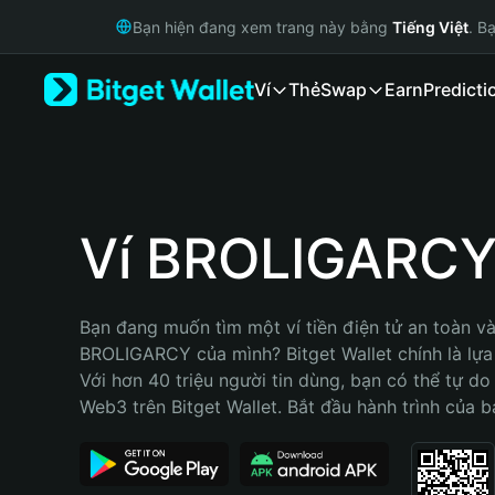
English
Bạn hiện đang xem trang này bằng
Tiếng Việt
. B
日本語
Tiếng Việt
Ví
Thẻ
Swap
Earn
Predicti
Русский
Español (Latinoamérica)
Türkçe
Italiano
Français
Deutsch
Ví BROLIGARC
简体中文
繁體中文
Português (Portugal)
Bạn đang muốn tìm một ví tiền điện tử an toàn và 
Bahasa Indonesia
BROLIGARCY của mình? Bitget Wallet chính là lựa 
ภาษาไทย
Với hơn 40 triệu người tin dùng, bạn có thể tự do
हिन्दी
Web3 trên Bitget Wallet. Bắt đầu hành trình của b
বাংলা
Español
Português (Brasil)
Español (Argentina)