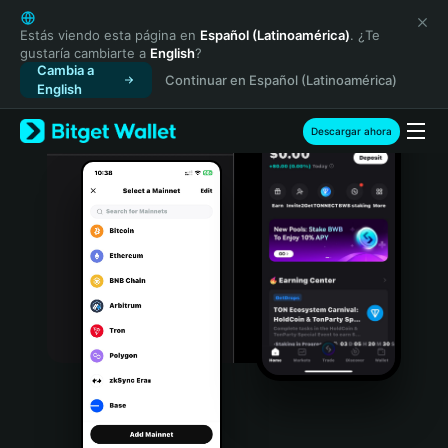
English
日本語
Estás viendo esta página en
Español (Latinoamérica)
. ¿Te
gustaría cambiarte a
English
?
Tiếng Việt
Cambia a
Continuar en Español (Latinoamérica)
Русский
English
Español (Latinoamérica)
Türkçe
Descargar ahora
Italiano
Français
Deutsch
简体中文
繁體中文
Português (Portugal)
Bahasa Indonesia
ภาษาไทย
हिन्दी
বাংলা
Español
Português (Brasil)
Español (Argentina)