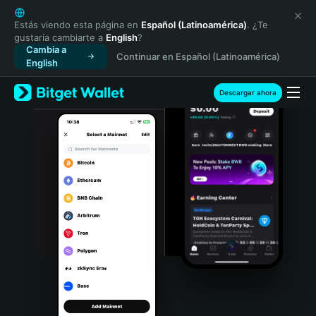
English
日本語
Estás viendo esta página en
Español (Latinoamérica)
. ¿Te
gustaría cambiarte a
English
?
Tiếng Việt
Cambia a
Continuar en Español (Latinoamérica)
Русский
English
Español (Latinoamérica)
Türkçe
Descargar ahora
Italiano
Français
Deutsch
简体中文
繁體中文
Português (Portugal)
Bahasa Indonesia
ภาษาไทย
हिन्दी
বাংলা
Español
Português (Brasil)
Español (Argentina)