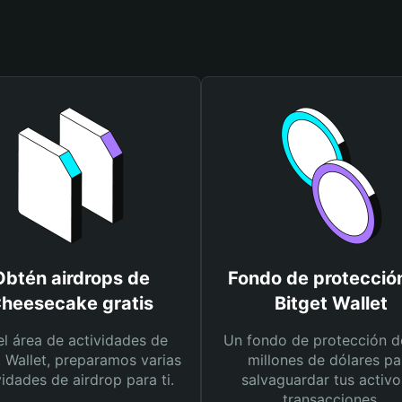
Obtén airdrops de
Fondo de protecció
heesecake gratis
Bitget Wallet
el área de actividades de
Un fondo de protección d
t Wallet, preparamos varias
millones de dólares pa
vidades de airdrop para ti.
salvaguardar tus activo
transacciones.