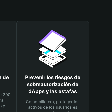
n de
Prevenir los riesgos de
sobreautorización de
dApps y las estafas
e 300
ra
Como billetera, proteger los
s y
activos de los usuarios es