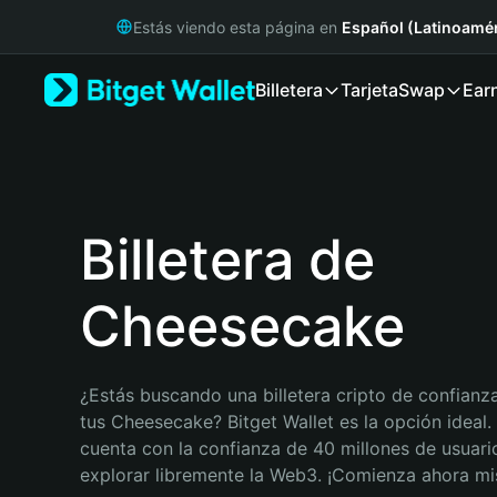
English
Estás viendo esta página en
Español (Latinoamér
日本語
Tiếng Việt
Billetera
Tarjeta
Swap
Ear
Русский
Español (Latinoamérica)
Türkçe
Italiano
Français
Deutsch
Billetera de
简体中文
繁體中文
Cheesecake
Português (Portugal)
Bahasa Indonesia
ภาษาไทย
हिन्दी
¿Estás buscando una billetera cripto de confianza
বাংলা
tus Cheesecake? Bitget Wallet es la opción ideal. 
Español
cuenta con la confianza de 40 millones de usuario
Português (Brasil)
explorar libremente la Web3. ¡Comienza ahora m
Español (Argentina)