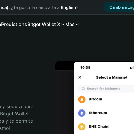
ica)
. ¿Te gustaría cambiarte a
English
?
Cambia a Eng
n
Predictions
Bitget Wallet X
Más
 y segura para 
Bitget Wallet 
s y te permite 
ismo!