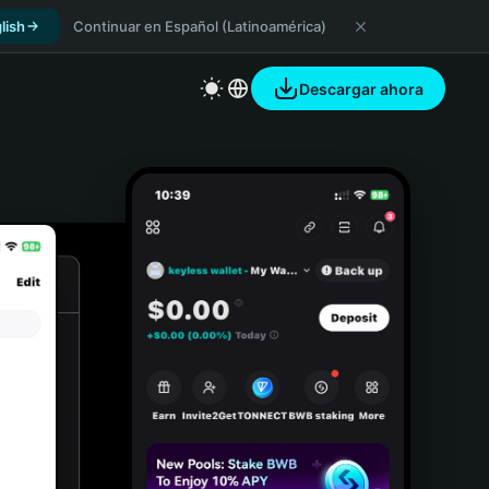
lish
Continuar en Español (Latinoamérica)
Descargar ahora