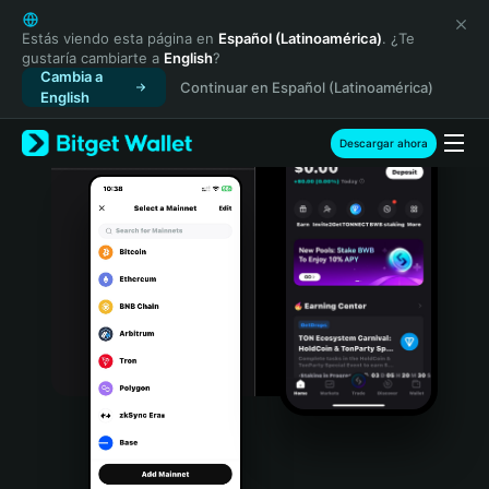
English
日本語
Estás viendo esta página en
Español (Latinoamérica)
. ¿Te
gustaría cambiarte a
English
?
Tiếng Việt
Cambia a
Continuar en Español (Latinoamérica)
Русский
English
Español (Latinoamérica)
Türkçe
Descargar ahora
Italiano
Français
Deutsch
简体中文
繁體中文
Português (Portugal)
Bahasa Indonesia
ภาษาไทย
हिन्दी
বাংলা
Español
Português (Brasil)
Español (Argentina)