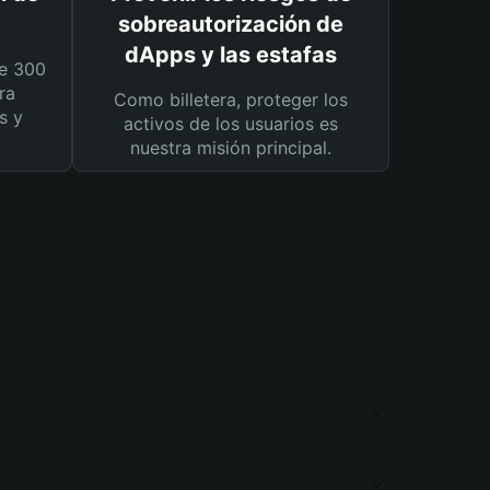
sobreautorización de
dApps y las estafas
e 300
ra
Como billetera, proteger los
s y
activos de los usuarios es
nuestra misión principal.