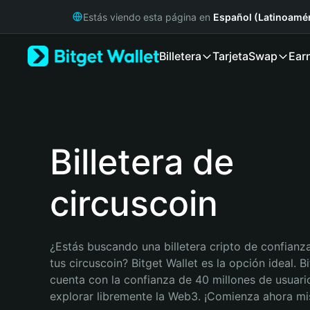
English
Estás viendo esta página en
Español (Latinoamér
日本語
Tiếng Việt
Billetera
Tarjeta
Swap
Ear
Русский
Español (Latinoamérica)
Türkçe
Italiano
Français
Deutsch
Billetera de
简体中文
繁體中文
circuscoin
Português (Portugal)
Bahasa Indonesia
ภาษาไทย
हिन्दी
¿Estás buscando una billetera cripto de confianza
বাংলা
tus circuscoin? Bitget Wallet es la opción ideal. Bi
Español
cuenta con la confianza de 40 millones de usuario
Português (Brasil)
explorar libremente la Web3. ¡Comienza ahora m
Español (Argentina)