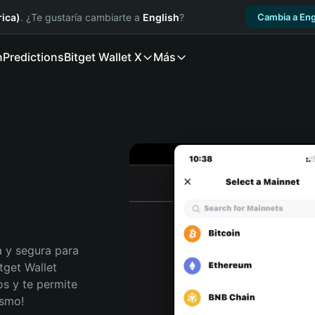
ica)
. ¿Te gustaría cambiarte a
English
?
Cambia a Eng
n
Predictions
Bitget Wallet X
Más
 y segura para 
tget Wallet 
s y te permite 
ismo!