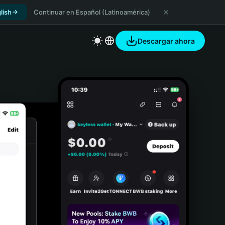
lish
Continuar en Español (Latinoamérica)
Descargar ahora