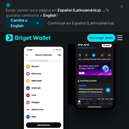
English
日本語
Estás viendo esta página en
Español (Latinoamérica)
. ¿Te
gustaría cambiarte a
English
?
Tiếng Việt
Cambia a
Continuar en Español (Latinoamérica)
Русский
English
Español (Latinoamérica)
Türkçe
Descargar ahora
Italiano
Français
Deutsch
简体中文
繁體中文
Português (Portugal)
Bahasa Indonesia
ภาษาไทย
हिन्दी
বাংলা
Español
Português (Brasil)
Español (Argentina)