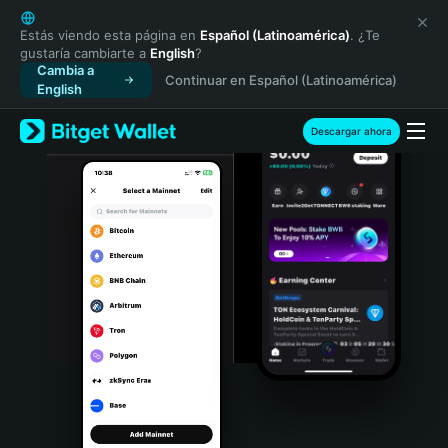
English
日本語
Estás viendo esta página en
Español (Latinoamérica)
. ¿Te
gustaría cambiarte a
English
?
Tiếng Việt
Cambia a
Continuar en Español (Latinoamérica)
Русский
English
Español (Latinoamérica)
Türkçe
Descargar ahora
Italiano
Français
Deutsch
简体中文
繁體中文
Português (Portugal)
Bahasa Indonesia
ภาษาไทย
हिन्दी
বাংলা
Español
Português (Brasil)
Español (Argentina)