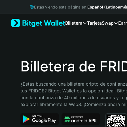
English
Estás viendo esta página en
Español (Latinoamér
日本語
Tiếng Việt
Billetera
Tarjeta
Swap
Ear
Русский
Español (Latinoamérica)
Türkçe
Italiano
Français
Deutsch
Billetera de FR
简体中文
繁體中文
Português (Portugal)
¿Estás buscando una billetera cripto de confianza
Bahasa Indonesia
tus FRIDGE? Bitget Wallet es la opción ideal. Bitge
ภาษาไทย
con la confianza de 40 millones de usuarios y te 
हिन्दी
explorar libremente la Web3. ¡Comienza ahora m
বাংলা
Español
Português (Brasil)
Español (Argentina)