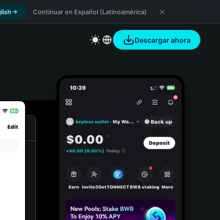
lish
Continuar en Español (Latinoamérica)
Descargar ahora