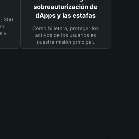
sobreautorización de
dApps y las estafas
e 300
ra
Como billetera, proteger los
s y
activos de los usuarios es
nuestra misión principal.