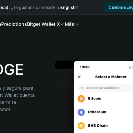
ica)
. ¿Te gustaría cambiarte a
English
?
Cambia a Eng
n
Predictions
Bitget Wallet X
Más
IDGE
 y segura para 
t Wallet cuenta 
permite 
ismo!