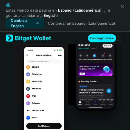
English
日本語
Estás viendo esta página en
Español (Latinoamérica)
. ¿Te
gustaría cambiarte a
English
?
Tiếng Việt
Cambia a
Continuar en Español (Latinoamérica)
Русский
English
Español (Latinoamérica)
Türkçe
Descargar ahora
Italiano
Français
Deutsch
简体中文
繁體中文
Português (Portugal)
Bahasa Indonesia
ภาษาไทย
हिन्दी
বাংলা
Español
Português (Brasil)
Español (Argentina)