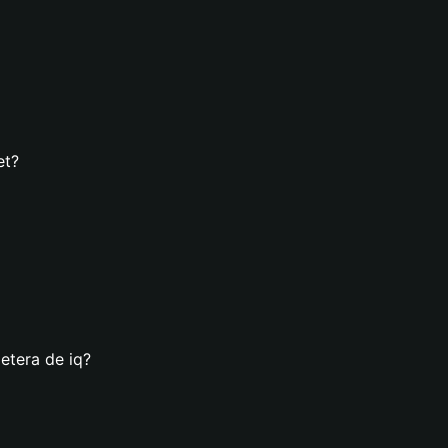
et?
etera de iq?