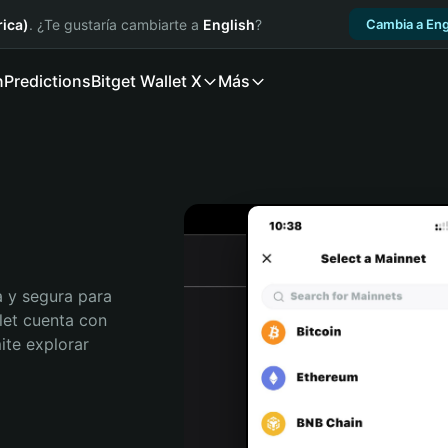
ica)
. ¿Te gustaría cambiarte a
English
?
Cambia a Eng
n
Predictions
Bitget Wallet X
Más
 y segura para 
let cuenta con 
te explorar 