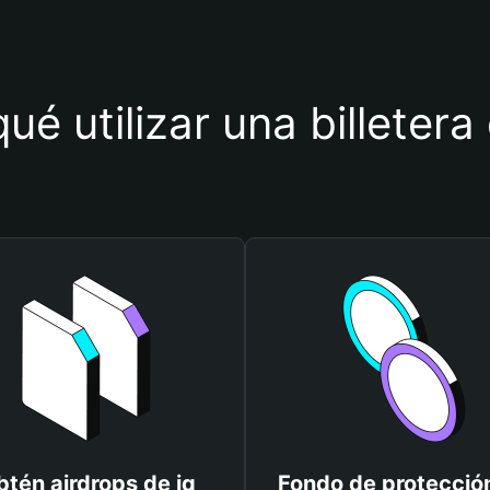
ué utilizar una billetera
tén airdrops de iq
Fondo de protecció