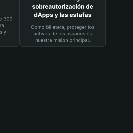
sobreautorización de
dApps y las estafas
e 300
ra
Como billetera, proteger los
s y
activos de los usuarios es
nuestra misión principal.