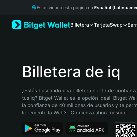
English
Estás viendo esta página en
Español (Latinoamér
日本語
Tiếng Việt
Billetera
Tarjeta
Swap
Ear
Русский
Español (Latinoamérica)
Türkçe
Italiano
Français
Deutsch
Billetera de iq
简体中文
繁體中文
Português (Portugal)
¿Estás buscando una billetera cripto de confianza
Bahasa Indonesia
tus iq? Bitget Wallet es la opción ideal. Bitget Wal
ภาษาไทย
la confianza de 40 millones de usuarios y te permi
हिन्दी
libremente la Web3. ¡Comienza ahora mismo!
বাংলা
Español
Português (Brasil)
Español (Argentina)