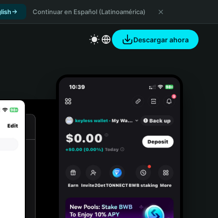
lish
Continuar en Español (Latinoamérica)
Descargar ahora