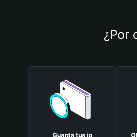
¿Por q
Guarda tus iq
Ob