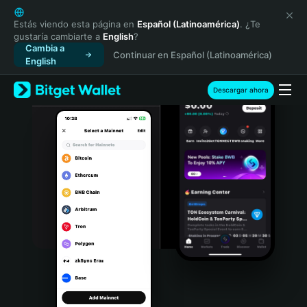
English
日本語
Estás viendo esta página en
Español (Latinoamérica)
. ¿Te
gustaría cambiarte a
English
?
Tiếng Việt
Cambia a
Continuar en Español (Latinoamérica)
Русский
English
Español (Latinoamérica)
Türkçe
Descargar ahora
Italiano
Français
Deutsch
简体中文
繁體中文
Português (Portugal)
Bahasa Indonesia
ภาษาไทย
हिन्दी
বাংলা
Español
Português (Brasil)
Español (Argentina)