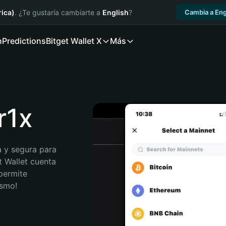
ica)
. ¿Te gustaría cambiarte a
English
?
Cambia a Eng
n
Predictions
Bitget Wallet X
Más
r1x
 y segura para 
t Wallet cuenta 
permite 
ismo!