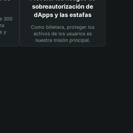
sobreautorización de
dApps y las estafas
e 300
ra
Como billetera, proteger los
s y
activos de los usuarios es
nuestra misión principal.