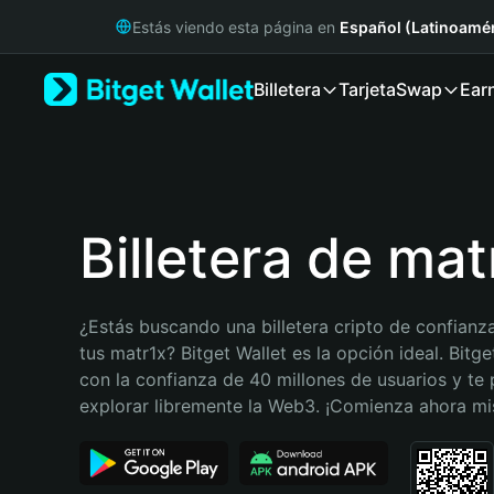
English
Estás viendo esta página en
Español (Latinoamér
日本語
Tiếng Việt
Billetera
Tarjeta
Swap
Ear
Русский
Español (Latinoamérica)
Türkçe
Italiano
Français
Deutsch
Billetera de mat
简体中文
繁體中文
Português (Portugal)
¿Estás buscando una billetera cripto de confianza
Bahasa Indonesia
tus matr1x? Bitget Wallet es la opción ideal. Bitge
ภาษาไทย
con la confianza de 40 millones de usuarios y te 
हिन्दी
explorar libremente la Web3. ¡Comienza ahora m
বাংলা
Español
Português (Brasil)
Español (Argentina)