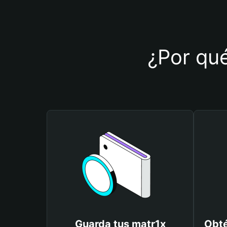
¿Por qué
Guarda tus matr1x
Obté