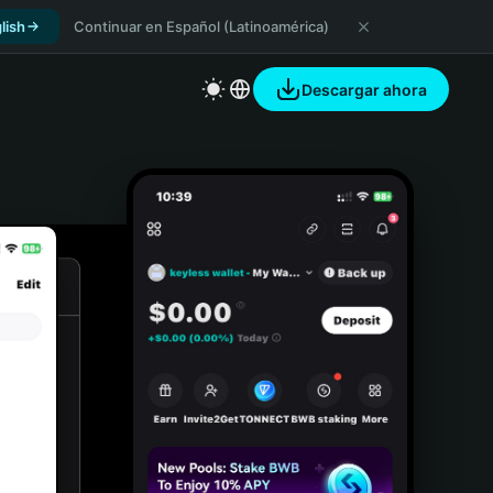
lish
Continuar en Español (Latinoamérica)
Descargar ahora