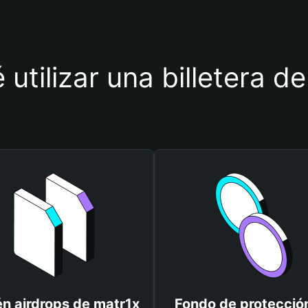
 utilizar una billetera d
n airdrops de matr1x
Fondo de protecció