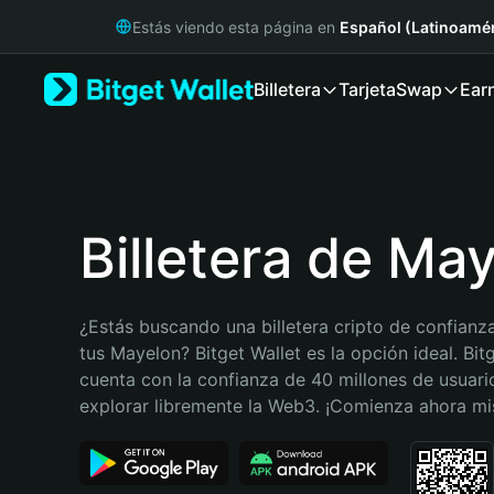
English
Estás viendo esta página en
Español (Latinoamér
日本語
Tiếng Việt
Billetera
Tarjeta
Swap
Ear
Русский
Español (Latinoamérica)
Türkçe
Italiano
Français
Deutsch
Billetera de Ma
简体中文
繁體中文
Português (Portugal)
¿Estás buscando una billetera cripto de confianza
Bahasa Indonesia
tus Mayelon? Bitget Wallet es la opción ideal. Bitg
ภาษาไทย
cuenta con la confianza de 40 millones de usuario
हिन्दी
explorar libremente la Web3. ¡Comienza ahora m
বাংলা
Español
Português (Brasil)
Español (Argentina)