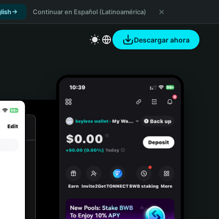
lish
Continuar en Español (Latinoamérica)
Descargar ahora