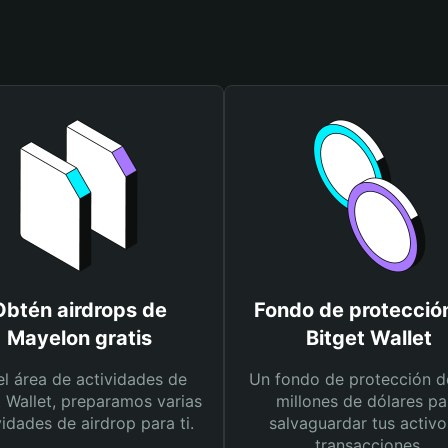
Obtén airdrops de
Fondo de protecció
Mayelon gratis
Bitget Wallet
el área de actividades de
Un fondo de protección d
t Wallet, preparamos varias
millones de dólares pa
vidades de airdrop para ti.
salvaguardar tus activo
transacciones.