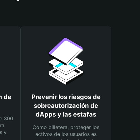
n de
Prevenir los riesgos de
sobreautorización de
dApps y las estafas
e 300
ra
Como billetera, proteger los
s y
activos de los usuarios es