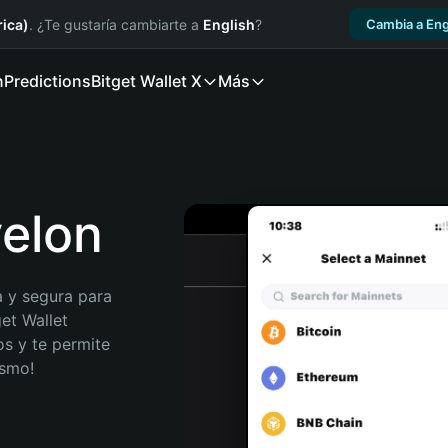
ica)
. ¿Te gustaría cambiarte a
English
?
Cambia a Eng
n
Predictions
Bitget Wallet X
Más
yelon
 y segura para 
et Wallet 
s y te permite 
ismo!